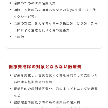
治療のための医薬品購入費
通院、入院の為の通常必要な交通費(電車賃、バス代、
タクシー代等)
治療の為に、あん摩マッサージ指圧師、はり師、きゅ
う師による治療を受ける為の施術費
その他
医療費控除の対象とならない医療費
容姿を美化し、容貌を変える為を目的として支払った
いわゆる整形手術の費用
審美目的の歯列矯正費や、歯のホワイトニング治療費
など
健康増進や病気予防の為の医薬品の購入費